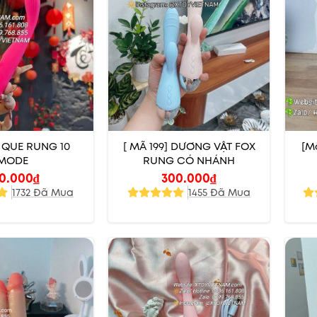
] QUE RUNG 10
[ MÃ 199] DƯƠNG VẬT FOX
[M
MODE
RUNG CÓ NHÁNH
0.000
₫
300.000
₫
1732 Đã Mua
1455 Đã Mua