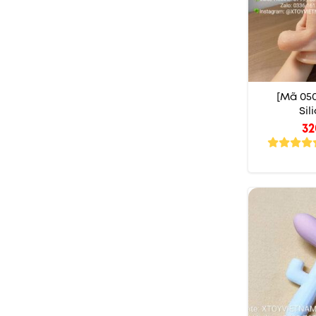
[Mã 05
Sil
32