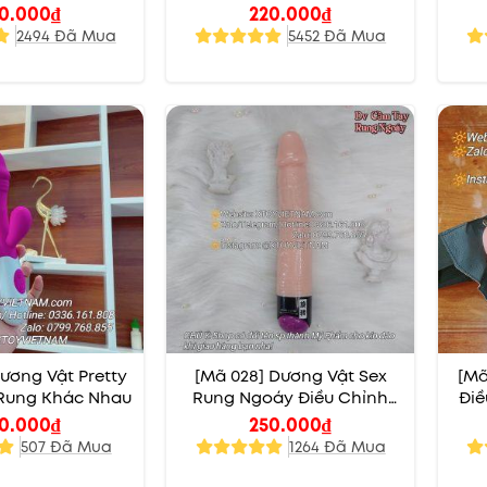
0.000
₫
220.000
₫
2494 Đã Mua
5452 Đã Mua
Dương Vật Pretty
[Mã 028] Dương Vật Sex
[Mã
 Rung Khác Nhau
Rung Ngoáy Điều Chỉnh
Điề
Nhiều Cấp Độ
0.000
₫
250.000
₫
507 Đã Mua
1264 Đã Mua