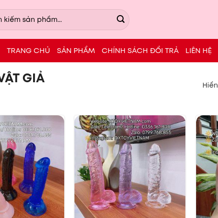
TRANG CHỦ
SẢN PHẨM
CHÍNH SÁCH ĐỔI TRẢ
LIÊN HỆ
ẬT GIẢ
Hiển