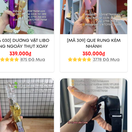
Ã 030] DƯƠNG VẬT LIBO
[MÃ 309] QUE RUNG KÈM
NG NGOÁY THỤT XOAY
NHÁNH
339.000
₫
350.000
₫
875 Đã Mua
3778 Đã Mua