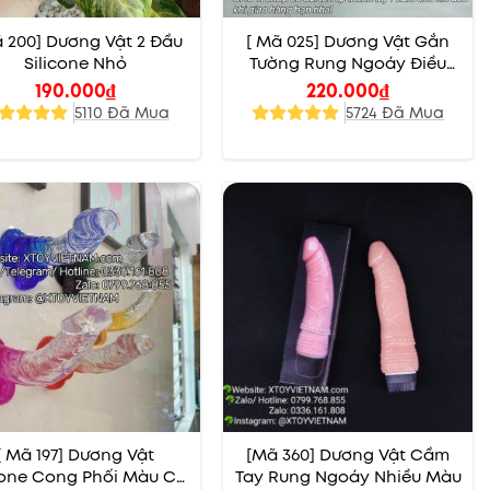
ã 200] Dương Vật 2 Đầu
[ Mã 025] Dương Vật Gắn
Silicone Nhỏ
Tường Rung Ngoáy Điều
Chỉnh Nhiều Mức Độ
190.000
₫
220.000
₫
5110 Đã Mua
5724 Đã Mua
[ Mã 197] Dương Vật
[Mã 360] Dương Vật Cầm
cone Cong Phối Màu Có
Tay Rung Ngoáy Nhiều Màu