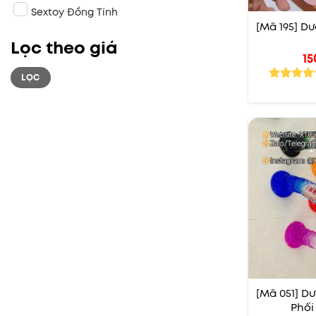
Sextoy Đồng Tính
[Mã 195] Dư
Lọc theo giá
15
Giá
Giá
LỌC
tối
tối
thiểu
đa
[Mã 051] Dư
Phối