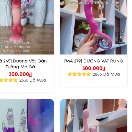
ã 245] Dương Vật Gắn
[MÃ 279] DƯƠNG VẬT RUNG
Tường Mỏ Gà
300.000
₫
300.000
₫
2866 Đã Mua
2636 Đã Mua