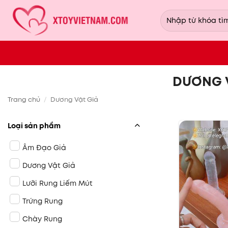
Bỏ
Tìm
qua
kiếm:
nội
dung
DƯƠNG V
Trang chủ
/
Dương Vật Giả
Loại sản phẩm
Âm Đạo Giả
Dương Vật Giả
Lưỡi Rung Liếm Mút
Trứng Rung
Chày Rung