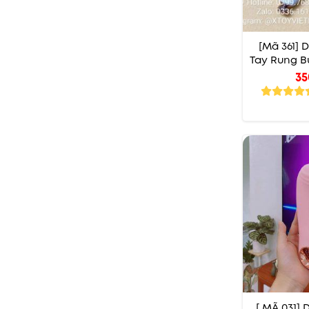
[Mã 361]
Tay Rung B
35
[ MÃ 031]