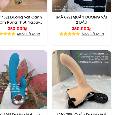
 432] Dương Vật Cánh
[MÃ 092] QUẦN DƯƠNG VẬT
ớm Rung Thụt Ngoáy
2 ĐẦU
Xoay
350.000
₫
360.000
₫
4822 Đã Mua
7353 Đã Mua
ã 365] Dương Vật Lilo
[Mã 095] Quần Dương Vật