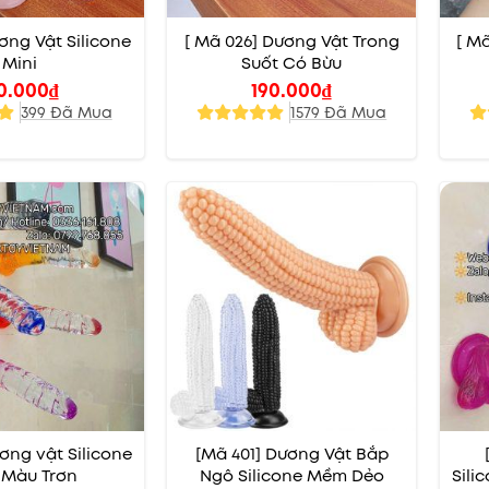
ơng Vật Silicone
[ Mã 026] Dương Vật Trong
[ M
Mini
Suốt Có Bừu
0.000
₫
190.000
₫
399 Đã Mua
1579 Đã Mua
ơng vật Silicone
[Mã 401] Dương Vật Bắp
 Màu Trơn
Ngô Silicone Mềm Dẻo
Sili