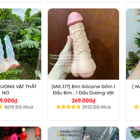
 DƯƠNG VẬT THẮT
[Mã 377] Bím Silicone Gồm 1
[ M
NƠ
Đầu Bím , 1 Đầu Dương Vật
9.000
₫
269.000
₫
8678 Đã Mua
5933 Đã Mua