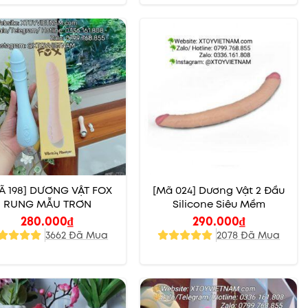
Ã 198] DƯƠNG VẬT FOX
[Mã 024] Dương Vật 2 Đầu
RUNG MẪU TRƠN
Silicone Siêu Mềm
280.000
₫
290.000
₫
3662 Đã Mua
2078 Đã Mua