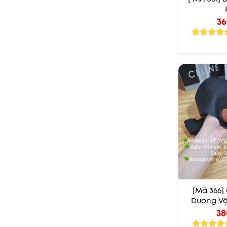
36
[Mã 366]
Dương Vật
38