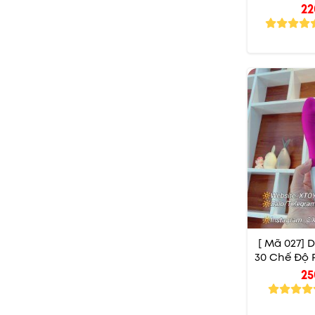
22
[ Mã 027] 
30 Chế Độ
25