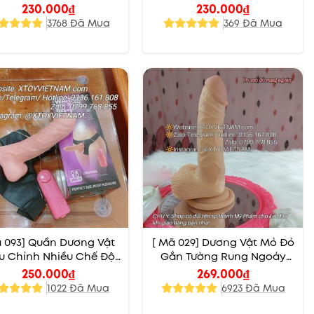
Bìu
230.000
₫
230.000
₫
3768 Đã Mua
369 Đã Mua
 093] Quần Dương Vật
[ Mã 029] Dương Vật Mỏ Đỏ
u Chỉnh Nhiều Chế Độ
Gắn Tường Rung Ngoáy
Rung
Điều Chỉnh Tốc Độ
250.000
₫
269.000
₫
1022 Đã Mua
6923 Đã Mua