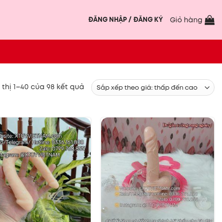
ĐĂNG NHẬP / ĐĂNG KÝ
Giỏ hàng
Đã
 thị 1–40 của 98 kết quả
sắp
xếp
theo
giá:
thấp
đến
cao