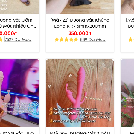
 Dương Vật Cầm
[Mã 422] Dương Vật Khủng
[Mã
ú Mút Nhiều Chế
Long KT: 46mmx200mm
Bư
Độ
0.000
₫
350.000
₫
7527 Đã Mua
889 Đã Mua
 DƯƠNG VẬT LILO
[MÃ 304] DƯƠNG VẬT 3 ĐẦU
[M