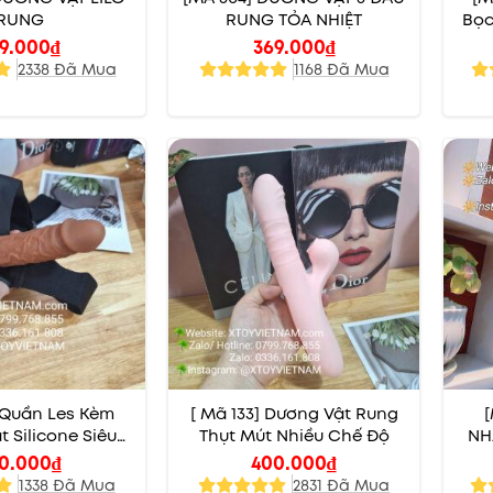
RUNG
RUNG TỎA NHIỆT
Bọc
9.000
₫
369.000
₫
2338 Đã Mua
1168 Đã Mua
 Quần Les Kèm
[ Mã 133] Dương Vật Rung
 Silicone Siêu
Thụt Mút Nhiều Chế Độ
NH
Mềm
0.000
₫
400.000
₫
1338 Đã Mua
2831 Đã Mua