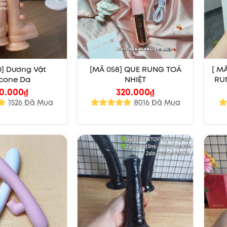
0] Dương Vật
[MÃ 058] QUE RUNG TOẢ
[ M
icone Da
NHIỆT
RU
0.000
₫
320.000
₫
1526 Đã Mua
8016 Đã Mua