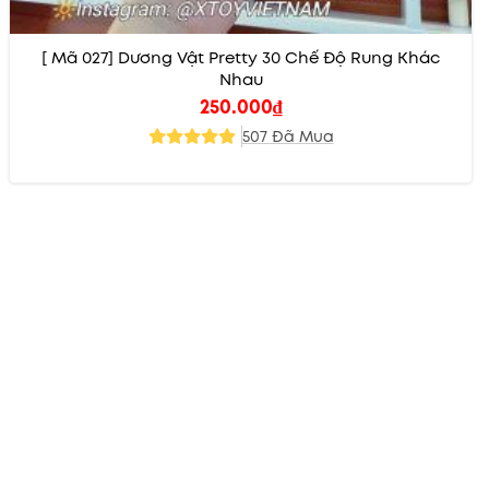
[ Mã 027] Dương Vật Pretty 30 Chế Độ Rung Khác
Nhau
250.000
₫
507 Đã Mua