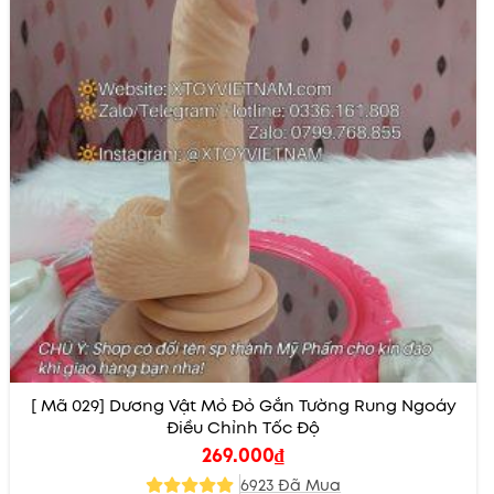
[ Mã 029] Dương Vật Mỏ Đỏ Gắn Tường Rung Ngoáy
Điều Chỉnh Tốc Độ
269.000
₫
6923 Đã Mua