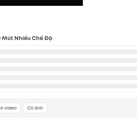
ú Mút Nhiều Chế Độ
ó video
Có ảnh