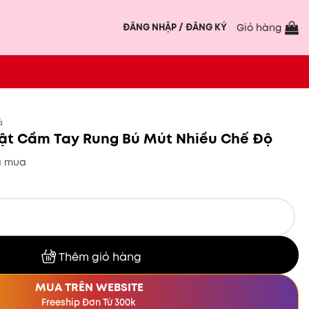
ĐĂNG NHẬP / ĐĂNG KÝ
Giỏ hàng
ả
Vật Cầm Tay Rung Bú Mút Nhiều Chế Độ
ã mua
 Tay Rung Bú Mút Nhiều Chế Độ số lượng
Thêm giỏ hàng
MUA TRÊN WEBSITE
Freeship Đơn Từ 300k