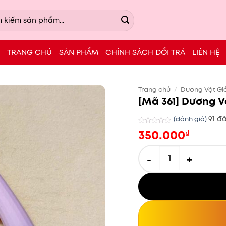
TRANG CHỦ
SẢN PHẨM
CHÍNH SÁCH ĐỔI TRẢ
LIÊN HỆ
Trang chủ
/
Dương Vật Gi
[Mã 361] Dương 
91 đ
(đánh giá)
350.000
Được
₫
xếp
hạng
[Mã 361] Dương Vật Cầm
0.0
5
sao