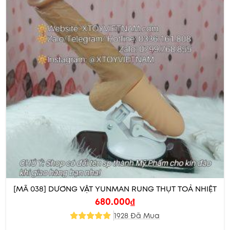
[MÃ 038] DƯƠNG VẬT YUNMAN RUNG THỤT TOẢ NHIỆT
680.000
₫
1928 Đã Mua