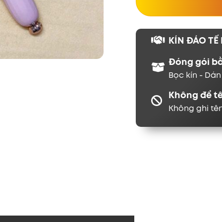
KÍN ĐÁO TẾ 
Đóng gói b
Bọc kín - Dá
Không để t
Không ghi tê