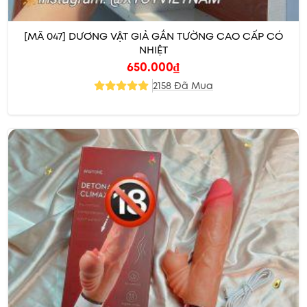
[MÃ 047] DƯƠNG VẬT GIẢ GẮN TƯỜNG CAO CẤP CÓ
NHIỆT
650.000
₫
2158 Đã Mua