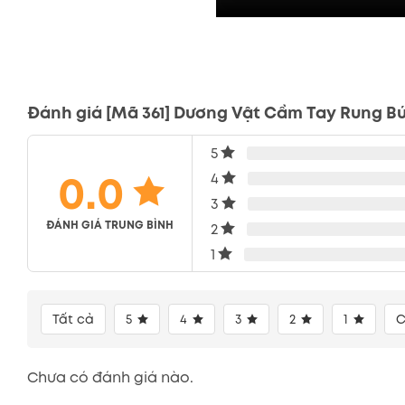
Đánh giá [Mã 361] Dương Vật Cầm Tay Rung B
5
0.0
4
3
ĐÁNH GIÁ TRUNG BÌNH
2
1
Tất cả
5
4
3
2
1
C
Chưa có đánh giá nào.