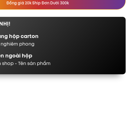
Đồng giá 20k Ship Đơn Dưới 300k
NHỊ!
ằng hộp carton
n nghiêm phong
ên ngoài hộp
n shop - Tên sản phẩm