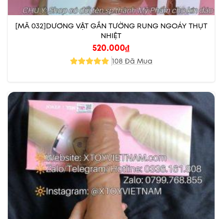
[MÃ 032]DƯƠNG VẬT GẮN TƯỜNG RUNG NGOÁY THỤT
NHIỆT
520.000
₫
108 Đã Mua