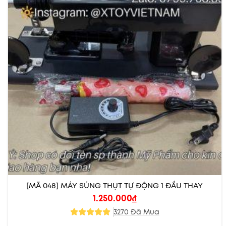
[MÃ 048] MÁY SÚNG THỤT TỰ ĐỘNG 1 ĐẦU THAY
1.250.000
₫
3270 Đã Mua