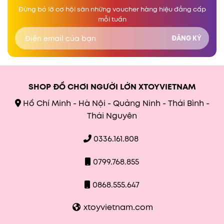
Đừng bỏ lỡ cơ hội săn những voucher hàng hiệu đẳng cấp
mỗi tuần
SHOP ĐỒ CHƠI NGƯỜI LỚN XTOYVIETNAM
Hồ Chí Minh - Hà Nội - Quảng Ninh - Thái Bình -
Thái Nguyên
0336.161.808
0799.768.855
0868.555.647
xtoyvietnam.com