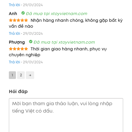
hạng
5
5
Trả lời
•
29/01/2024
sao
Anh
Đã mua tại xtoyvietnam.com
Nhận hàng nhanh chóng, không gặp bất kỳ
vấn đề nào
Được xếp
hạng
5
5
Trả lời
•
29/01/2024
sao
Phượng
Đã mua tại xtoyvietnam.com
Thời gian giao hàng nhanh, phục vụ
chuyên nghiệp
Được xếp
hạng
5
5
Trả lời
•
29/01/2024
sao
1
2
→
Hỏi đáp