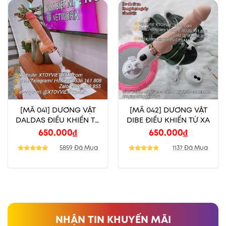
[MÃ 041] DƯƠNG VẬT
[MÃ 042] DƯƠNG VẬT
DALDAS ĐIỀU KHIỂN TỪ
DIBE ĐIỀU KHIỂN TỪ XA
XA
650.000
₫
650.000
₫
5859 Đã Mua
1137 Đã Mua
NHẬN TIN KHUYẾN MÃI