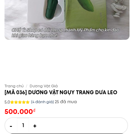
Trang chủ
/
Dương Vật Giả
[MÃ 036] DƯƠNG VẬT NGỤY TRANG DƯA LEO
25 đã mua
5.0
(
4
đánh giá)
500.000
5.0
4
trên 5
₫
dựa trên
đánh giá
[MÃ 036] DƯƠNG VẬT NGỤY TRANG DƯA LEO số lượng