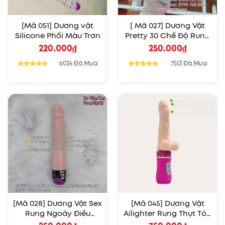
[Mã 051] Dương vật
[ Mã 027] Dương Vật
Silicone Phối Màu Trơn
Pretty 30 Chế Độ Rung
Khác Nhau
220.000
₫
250.000
₫
6034 Đã Mua
7513 Đã Mua
[Mã 028] Dương Vật Sex
[Mã 045] Dương Vật
Rung Ngoáy Điều
Ailighter Rung Thụt Tỏa
Chỉnh Nhiều Cấp Độ
Nhiệt