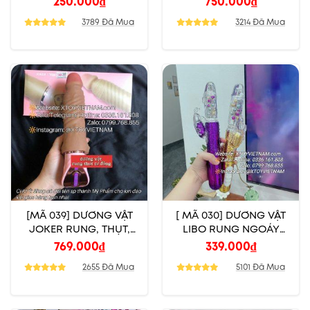
250.000
₫
750.000
₫
3789 Đã Mua
3214 Đã Mua
[MÃ 039] DƯƠNG VẬT
[ MÃ 030] DƯƠNG VẬT
JOKER RUNG, THỤT,
LIBO RUNG NGOÁY
CẢM BIẾN, TOẢ NHIỆT
THỤT XOAY
769.000
₫
339.000
₫
2655 Đã Mua
5101 Đã Mua