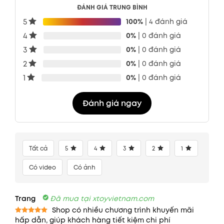
ĐÁNH GIÁ TRUNG BÌNH
5
100%
| 4 đánh giá
4
0%
| 0 đánh giá
3
0%
| 0 đánh giá
2
0%
| 0 đánh giá
1
0%
| 0 đánh giá
Đánh giá ngay
Tất cả
5
4
3
2
1
Có video
Có ảnh
Trang
Đã mua tại xtoyvietnam.com
Shop có nhiều chương trình khuyến mãi
hấp dẫn, giúp khách hàng tiết kiệm chi phí
Được xếp