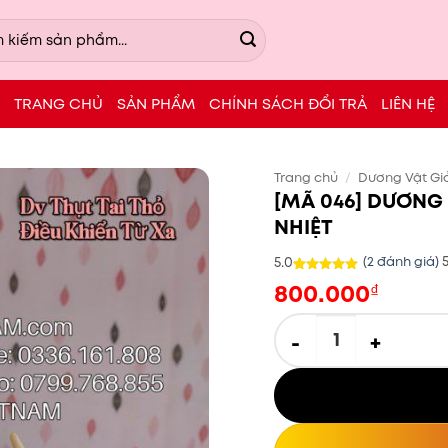
TRANG CHỦ
SẢN PHẨM
CHÍNH SÁCH ĐỔI TRẢ
LIÊN HỆ
Trang chủ
/
Dương Vật Gi
[MÃ 046] DƯƠNG
NHIỆT
5.0
(
2
đánh giá)
800.000
5.0
2
trên 5
₫
dựa trên
đánh giá
[MÃ 046] DƯƠNG VẬT GI