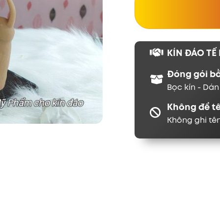
KÍN ĐÁO TẾ 
Đóng gói b
Bọc kín - Dá
Không để t
Không ghi tê