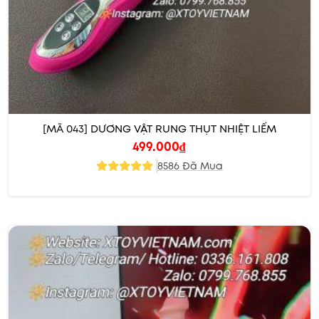
[MÃ 043] DƯƠNG VẬT RUNG THỤT NHIỆT LIẾM
499.000
₫
8586 Đã Mua