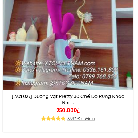
[ Mã 027] Dương Vật Pretty 30 Chế Độ Rung Khác
Nhau
250.000
₫
5337 Đã Mua