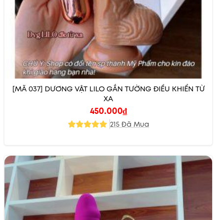
[MÃ 037] DƯƠNG VẬT LILO GẮN TƯỜNG ĐIỀU KHIỂN TỪ
XA
450.000
₫
215 Đã Mua