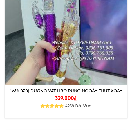
[ MÃ 030] DƯƠNG VẬT LIBO RUNG NGOÁY THỤT XOAY
339.000
₫
4258 Đã Mua