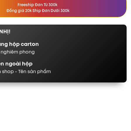
Freeship Đơn Từ 300k
Đồng giá 20k Ship Đơn Dưới 300k
NHỊ!
ằng hộp carton
n nghiêm phong
ên ngoài hộp
n shop - Tên sản phẩm