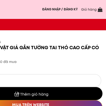
ĐĂNG NHẬP / ĐĂNG KÝ
Giỏ hàng
ả
 VẬT GIẢ GẮN TƯỜNG TAI THỎ CAO CẤP CÓ
50 đã mua
Ả GẮN TƯỜNG TAI THỎ CAO CẤP CÓ NHIỆT số lượng
Thêm giỏ hàng
MUA TRÊN WEBSITE