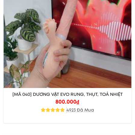
[MÃ 040] DƯƠNG VẬT EVO RUNG, THỤT, TOẢ NHIỆT
800.000
₫
4923 Đã Mua