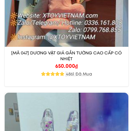
[MÃ 047] DƯƠNG VẬT GIẢ GẮN TƯỜNG CAO CẤP CÓ
NHIỆT
650.000
₫
4861 Đã Mua