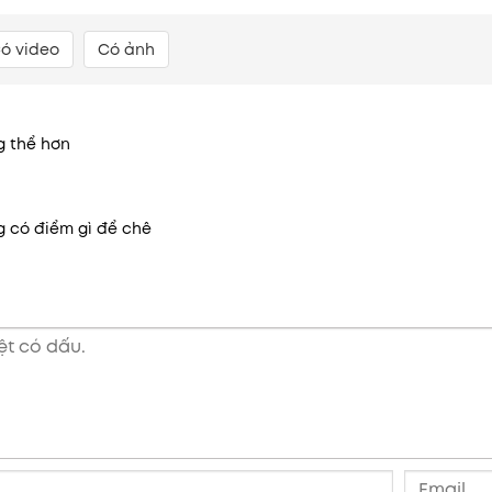
ó video
Có ảnh
 thể hơn
 có điểm gì để chê