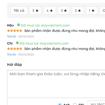
Tất cả
5
4
3
2
1
C
Hậu
Đã mua tại xtoyvietnam.com
Sản phẩm nhận được đúng như mong đợi, không
Được xếp
Trả lời
•
30/01/2024
hạng
5
5
sao
Chí
Đã mua tại xtoyvietnam.com
Sản phẩm nhận được đúng như mong đợi, không
Được xếp
Trả lời
•
30/01/2024
hạng
5
5
sao
Hỏi đáp