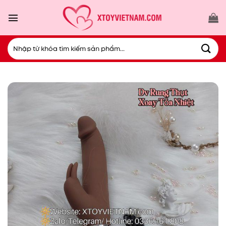
Bỏ
qua
nội
dung
Tìm
kiếm: