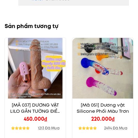
Sản phẩm tương tự
[MÃ 037] DƯƠNG VẬT
[Mã 051] Dương vật
LILO GẮN TƯỜNG ĐIỀU
Silicone Phối Màu Trơn
KHIỂN TỪ XA
450.000
₫
220.000
₫
1213 Đã Mua
2494 Đã Mua