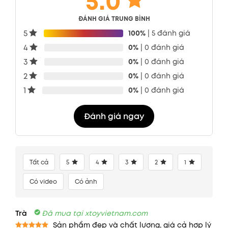
5.0
ĐÁNH GIÁ TRUNG BÌNH
5
100%
| 5 đánh giá
4
0%
| 0 đánh giá
3
0%
| 0 đánh giá
2
0%
| 0 đánh giá
1
0%
| 0 đánh giá
Đánh giá ngay
Tất cả
5
4
3
2
1
Có video
Có ảnh
Trà
Đã mua tại xtoyvietnam.com
Sản phẩm đẹp và chất lượng, giá cả hợp lý