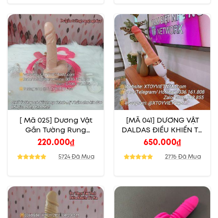
[ Mã 025] Dương Vật
[MÃ 041] DƯƠNG VẬT
Gắn Tường Rung
DALDAS ĐIỀU KHIỂN TỪ
Ngoáy Điều Chỉnh
XA
220.000
₫
650.000
₫
Nhiều Mức Độ
5724 Đã Mua
2776 Đã Mua