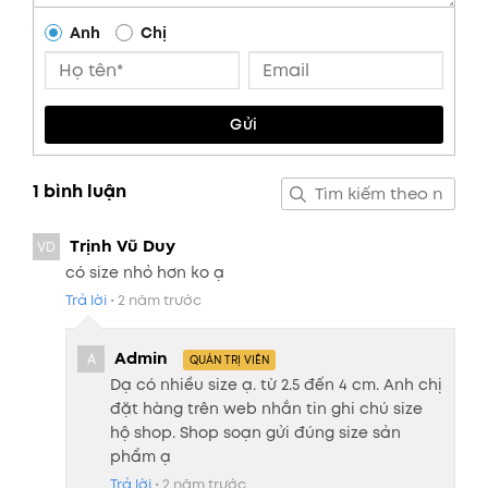
Anh
Chị
Gửi
1 bình luận
Trịnh Vũ Duy
VD
có size nhỏ hơn ko ạ
Trả lời
•
2 năm trước
Admin
A
QUẢN TRỊ VIÊN
Dạ có nhiều size ạ. từ 2.5 đến 4 cm. Anh chị
đặt hàng trên web nhắn tin ghi chú size
hộ shop. Shop soạn gửi đúng size sản
phẩm ạ
Trả lời
•
2 năm trước