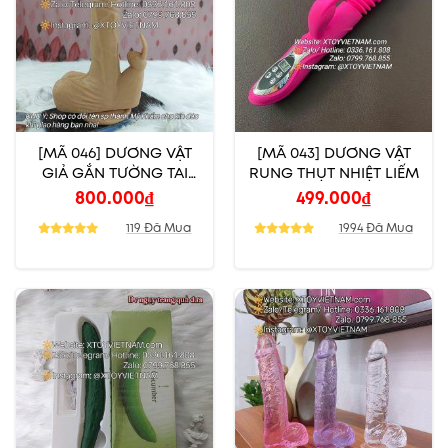
[MÃ 046] DƯƠNG VẬT
[MÃ 043] DƯƠNG VẬT
GIẢ GẮN TƯỜNG TAI
RUNG THỤT NHIỆT LIẾM
THỎ CAO CẤP CÓ
800.000
₫
499.000
₫
NHIỆT
119 Đã Mua
1994 Đã Mua