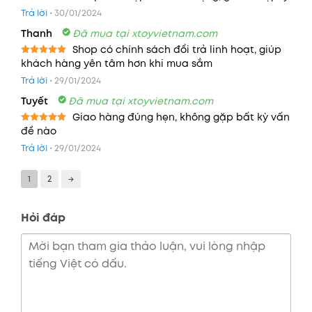
Được xếp
Trả lời
•
30/01/2024
hạng
5
5
sao
Thanh
Đã mua tại xtoyvietnam.com
Shop có chính sách đổi trả linh hoạt, giúp
khách hàng yên tâm hơn khi mua sắm
Được xếp
hạng
5
5
Trả lời
•
29/01/2024
sao
Tuyết
Đã mua tại xtoyvietnam.com
Giao hàng đúng hẹn, không gặp bất kỳ vấn
đề nào
Được xếp
hạng
5
5
Trả lời
•
29/01/2024
sao
1
2
→
Hỏi đáp