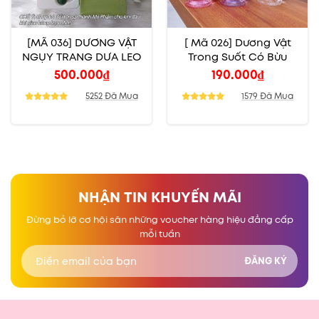
[MÃ 036] DƯƠNG VẬT
[ Mã 026] Dương Vật
NGỤY TRANG DƯA LEO
Trong Suốt Có Bừu
500.000
₫
190.000
₫
5252 Đã Mua
1579 Đã Mua
NHẬN TIN KHUYẾN MÃI
Đừng bỏ lỡ cơ hội săn những voucher hàng hiệu đẳng cấp
mỗi tuần