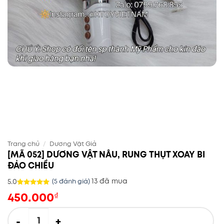
Trang chủ
/
Dương Vật Giả
[MÃ 052] DƯƠNG VẬT NÂU, RUNG THỤT XOAY BI
ĐẢO CHIỀU
13 đã mua
5.0
(
5
đánh giá)
450.000
5.0
5
trên 5
₫
dựa trên
đánh giá
[MÃ 052] DƯƠNG VẬT NÂU, RUNG THỤT XOAY BI ĐẢO CHIỀU số