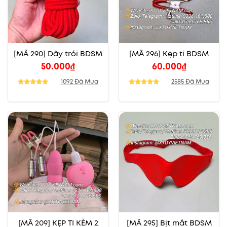
[MÃ 290] Dây trói BDSM
[MÃ 296] Kẹp ti BDSM
50.000
₫
60.000
₫
1092 Đã Mua
2585 Đã Mua
[MÃ 209] KẸP TI KÈM 2
[MÃ 295] Bịt mắt BDSM