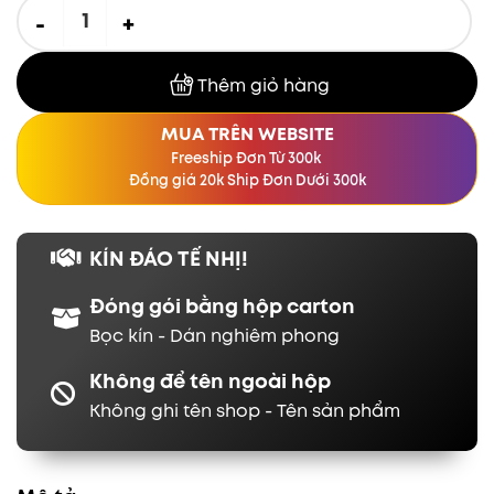
[ MÃ 158] QUE HẬU MÔN CÓ RUNG số lượng
Thêm giỏ hàng
MUA TRÊN WEBSITE
Freeship Đơn Từ 300k
Đồng giá 20k Ship Đơn Dưới 300k
KÍN ĐÁO TẾ NHỊ!
Đóng gói bằng hộp carton
Bọc kín - Dán nghiêm phong
Không để tên ngoài hộp
Không ghi tên shop - Tên sản phẩm