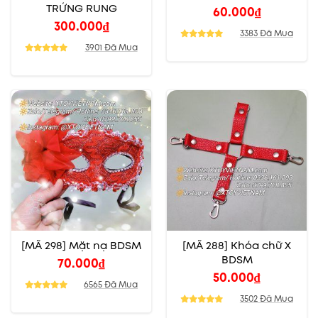
TRỨNG RUNG
60.000
₫
300.000
₫
3383 Đã Mua
3901 Đã Mua
[MÃ 298] Mặt nạ BDSM
[MÃ 288] Khóa chữ X
BDSM
70.000
₫
50.000
₫
6565 Đã Mua
3502 Đã Mua