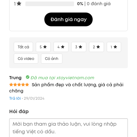
1
0%
| 0 đánh giá
Đánh giá ngay
Tất cả
5
4
3
2
1
Có video
Có ảnh
Trung
Đã mua tại xtoyvietnam.com
Sản phẩm đẹp và chất lượng, giá cả phải
chăng
Được xếp
hạng
5
5
Trả lời
•
29/01/2024
sao
Hỏi đáp