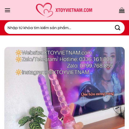
Bỏ
qua
nội
dung
Tìm
kiếm: