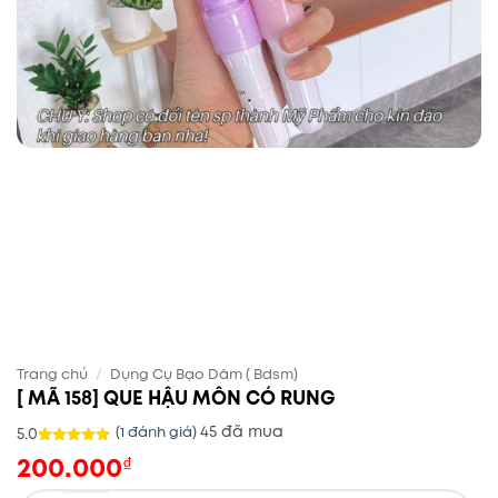
Trang chủ
/
Dụng Cụ Bạo Dâm ( Bdsm)
[ MÃ 158] QUE HẬU MÔN CÓ RUNG
45 đã mua
5.0
(
1
đánh giá)
200.000
5.0
1
trên 5
₫
dựa trên
đánh giá