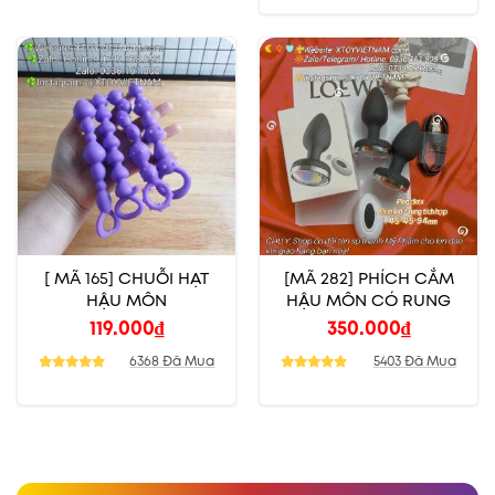
[ MÃ 165] CHUỖI HẠT
[MÃ 282] PHÍCH CẮM
HẬU MÔN
HẬU MÔN CÓ RUNG
119.000
₫
350.000
₫
6368 Đã Mua
5403 Đã Mua