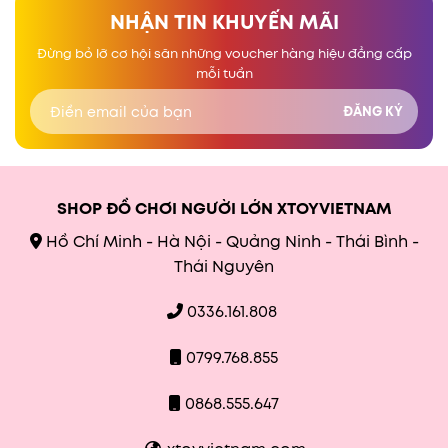
NHẬN TIN KHUYẾN MÃI
Đừng bỏ lỡ cơ hội săn những voucher hàng hiệu đẳng cấp
mỗi tuần
SHOP ĐỒ CHƠI NGƯỜI LỚN XTOYVIETNAM
Hồ Chí Minh - Hà Nội - Quảng Ninh - Thái Bình -
Thái Nguyên
0336.161.808
0799.768.855
0868.555.647