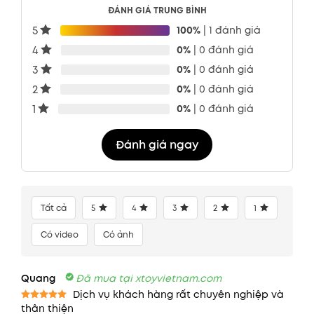
ĐÁNH GIÁ TRUNG BÌNH
5
100%
| 1 đánh giá
4
0%
| 0 đánh giá
3
0%
| 0 đánh giá
2
0%
| 0 đánh giá
1
0%
| 0 đánh giá
Đánh giá ngay
Tất cả
5
4
3
2
1
Có video
Có ảnh
Quang
Đã mua tại xtoyvietnam.com
Dịch vụ khách hàng rất chuyên nghiệp và
thân thiện
Được xếp