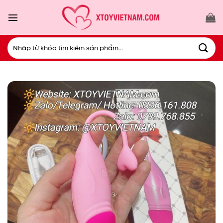
Bỏ
qua
nội
dung
Tìm
kiếm: