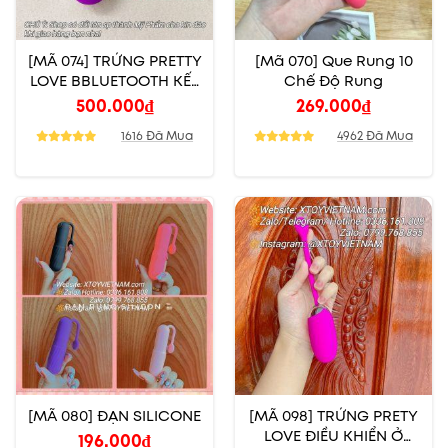
[MÃ 074] TRỨNG PRETTY
[Mã 070] Que Rung 10
LOVE BBLUETOOTH KẾT
Chế Độ Rung
NỐI ĐIỆN THOẠI
500.000
₫
269.000
₫
1616 Đã Mua
4962 Đã Mua
[MÃ 080] ĐẠN SILICONE
[MÃ 098] TRỨNG PRETY
LOVE ĐIỀU KHIỂN Ở
196.000
₫