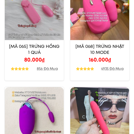
[MÃ 065] TRỨNG HỒNG
[MÃ 068] TRỨNG NHẬT
1 QUẢ
10 MODE
80.000
₫
160.000
₫
856 Đã Mua
4935 Đã Mua