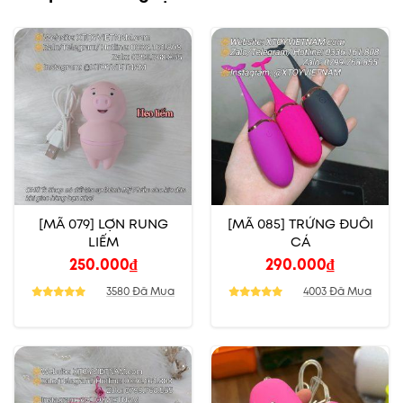
[MÃ 079] LỢN RUNG
[MÃ 085] TRỨNG ĐUÔI
LIẾM
CÁ
250.000
₫
290.000
₫
3580 Đã Mua
4003 Đã Mua