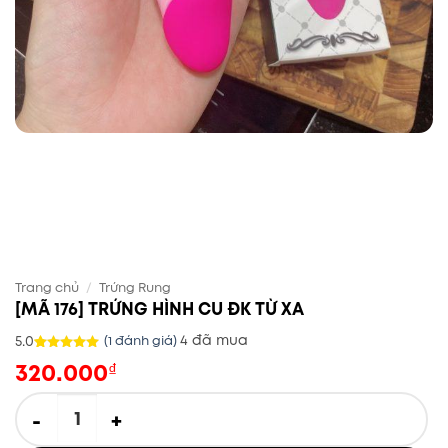
Trang chủ
/
Trứng Rung
[MÃ 176] TRỨNG HÌNH CU ĐK TỪ XA
4 đã mua
5.0
(
1
đánh giá)
320.000
5.0
1
trên 5
₫
dựa trên
đánh giá
[MÃ 176] TRỨNG HÌNH CU ĐK TỪ XA số lượng