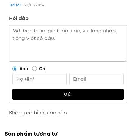
hạng
5
5
Trả lời
•
30/01/2024
sao
Hỏi đáp
Anh
Chị
Gửi
Không có bình luận nào
Sản phẩm tương tự