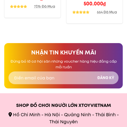
ĐUÔI
500.000
₫
7376 Đã Mua
664 Đã Mua
NHẬN TIN KHUYẾN MÃI
Đừng bỏ lỡ cơ hội săn những voucher hàng hiệu đẳng cấp
mỗi tuần
SHOP ĐỒ CHƠI NGƯỜI LỚN XTOYVIETNAM
Hồ Chí Minh - Hà Nội - Quảng Ninh - Thái Bình -
Thái Nguyên