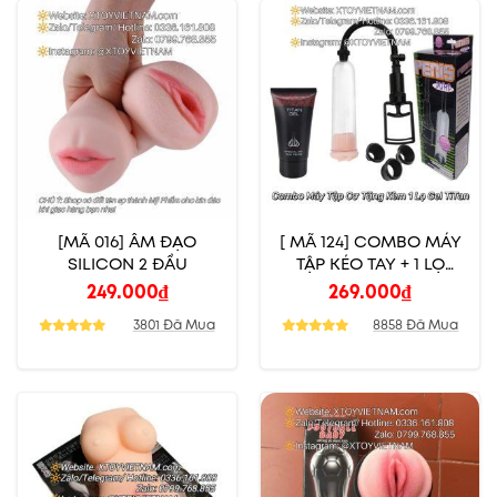
[MÃ 016] ÂM ĐẠO
[ MÃ 124] COMBO MÁY
SILICON 2 ĐẦU
TẬP KÉO TAY + 1 LỌ
TITAN GOLD
249.000
₫
269.000
₫
3801 Đã Mua
8858 Đã Mua