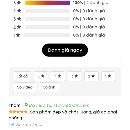
5
100%
| 2 đánh giá
4
0%
| 0 đánh giá
3
0%
| 0 đánh giá
2
0%
| 0 đánh giá
1
0%
| 0 đánh giá
Đánh giá ngay
Tất cả
5
4
3
2
1
Có video
Có ảnh
Thắm
Đã mua tại xtoyvietnam.com
Sản phẩm đẹp và chất lượng, giá cả phải
chăng
Được xếp
hạng
5
5
Trả lời
•
30/01/2024
sao