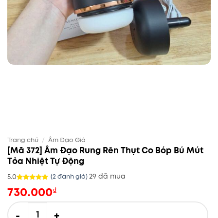
Trang chủ
/
Âm Đạo Giả
[Mã 372] Âm Đạo Rung Rên Thụt Co Bóp Bú Mút
Tỏa Nhiệt Tự Động
29 đã mua
5.0
(
2
đánh giá)
730.000
5.0
2
trên 5
₫
dựa trên
đánh giá
[Mã 372] Âm Đạo Rung Rên Thụt Co Bóp Bú Mút Tỏa Nhiệt Tự 