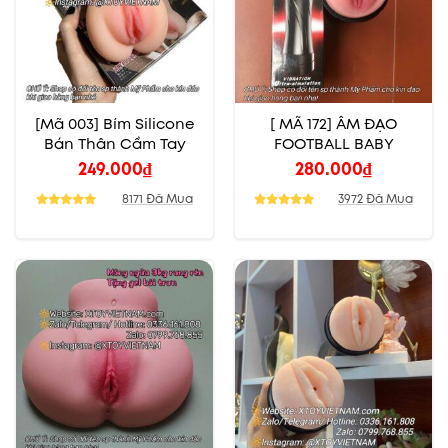
[Mã 003] Bím Silicone
[ MÃ 172] ÂM ĐẠO
Bán Thân Cầm Tay
FOOTBALL BABY
249.000
₫
280.000
₫
8171 Đã Mua
3972 Đã Mua