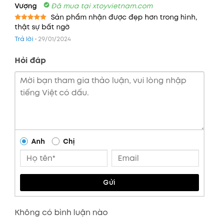
Vượng
Đã mua tại xtoyvietnam.com
Sản phẩm nhận được đẹp hơn trong hình,
thật sự bất ngờ
Được xếp
hạng
5
5
Trả lời
•
29/01/2024
sao
Hỏi đáp
Anh
Chị
Gửi
Không có bình luận nào