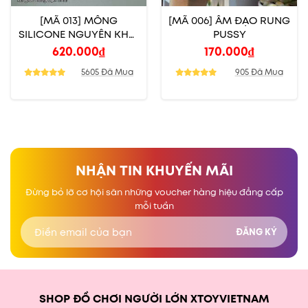
[MÃ 013] MÔNG
[MÃ 006] ÂM ĐẠO RUNG
SILICONE NGUYÊN KHỐI
PUSSY
NGỬA 3KG
620.000
₫
170.000
₫
5605 Đã Mua
905 Đã Mua
NHẬN TIN KHUYẾN MÃI
Đừng bỏ lỡ cơ hội săn những voucher hàng hiệu đẳng cấp
mỗi tuần
SHOP ĐỒ CHƠI NGƯỜI LỚN XTOYVIETNAM