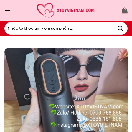
Bỏ
qua
nội
dung
Tìm
kiếm: