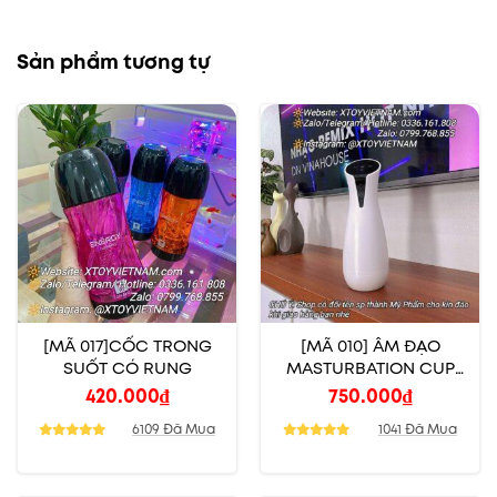
Sản phẩm tương tự
[MÃ 017]CỐC TRONG
[MÃ 010] ÂM ĐẠO
SUỐT CÓ RUNG
MASTURBATION CUP
CO BÓP BÚ MÚT RUNG
420.000
₫
750.000
₫
RÊN CẢM ỨNG
6109 Đã Mua
1041 Đã Mua