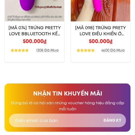
[MÃ 074] TRỨNG PRETTY
[MÃ 098] TRỨNG PRETY
LOVE BBLUETOOTH KẾT
LOVE ĐIỀU KHIỂN Ở
NỐI ĐIỆN THOẠI
ĐUÔI
500.000
₫
500.000
₫
1308 Đã Mua
4600 Đã Mua
NHẬN TIN KHUYẾN MÃI
Đừng bỏ lỡ cơ hội săn những voucher hàng hiệu đẳng cấp
mỗi tuần