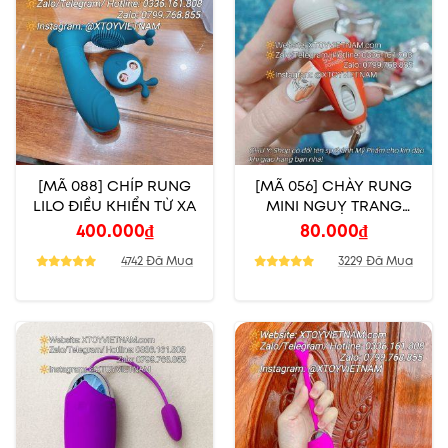
[MÃ 088] CHÍP RUNG
[MÃ 056] CHÀY RUNG
LILO ĐIỀU KHIỂN TỪ XA
MINI NGUỴ TRANG
MÓC KHOÁ
400.000
₫
80.000
₫
4742 Đã Mua
3229 Đã Mua