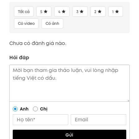
Tất cả
5
4
3
2
1
Có video
Có ảnh
Chưa có đánh giá nào.
Hỏi đáp
Anh
Chị
Gửi