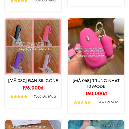
1641 Đã Mua
[MÃ 080] ĐẠN SILICONE
[MÃ 068] TRỨNG NHẬT
10 MODE
196.000
₫
160.000
₫
7306 Đã Mua
204 Đã Mua