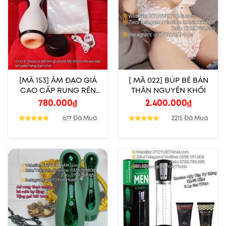
[MÃ 153] ÂM ĐẠO GIẢ
[ MÃ 022] BÚP BÊ BÁN
CAO CẤP RUNG RÊN
THÂN NGUYÊN KHỐI
THỤT BÚ MÚT CO BÓP
780.000
₫
2.400.000
₫
NGỤY TRANG CHIM
677 Đã Mua
2215 Đã Mua
CÁCH CỤT