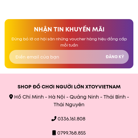
NHẬN TIN KHUYẾN MÃI
Đừng bỏ lỡ cơ hội săn những voucher hàng hiệu đẳng cấp
mỗi tuần
SHOP ĐỒ CHƠI NGƯỜI LỚN XTOYVIETNAM
Hồ Chí Minh - Hà Nội - Quảng Ninh - Thái Bình -
Thái Nguyên
0336.161.808
0799.768.855