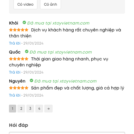
Có video
Có ảnh
Khôi
Đã mua tại xtoyvietnam.com
Dịch vụ khách hàng rất chuyên nghiệp và
thân thiện
Được xếp
hạng
5
5
Trả lời
•
29/01/2024
sao
Quốc
Đã mua tại xtoyvietnam.com
Thời gian giao hàng nhanh, phục vụ
chuyên nghiệp
Được xếp
hạng
5
5
Trả lời
•
29/01/2024
sao
Nguyên
Đã mua tại xtoyvietnam.com
Sản phẩm đẹp và chất lượng, giá cả hợp lý
Được xếp
Trả lời
•
29/01/2024
hạng
5
5
sao
1
2
3
4
→
Hỏi đáp