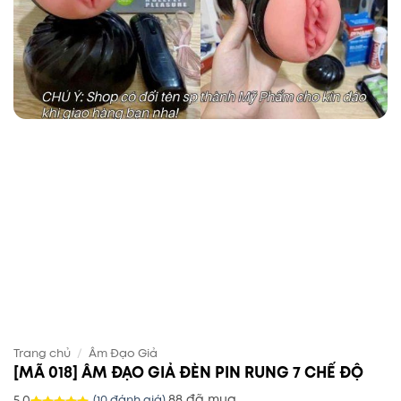
Trang chủ
/
Âm Đạo Giả
[MÃ 018] ÂM ĐẠO GIẢ ĐÈN PIN RUNG 7 CHẾ ĐỘ
88 đã mua
5.0
(
10
đánh giá)