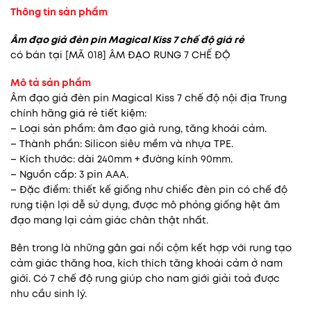
Thông tin sản phẩm
Âm đạo giả đèn pin Magical Kiss 7 chế độ giá rẻ
có bán tại
[MÃ 018] ÂM ĐẠO RUNG 7 CHẾ ĐỘ
Mô tả sản phẩm
Âm đạo giả đèn pin Magical Kiss 7 chế độ nội địa Trung
chính hãng giá rẻ tiết kiệm:
– Loại sản phẩm: âm đạo giả rung, tăng khoái cảm.
– Thành phần: Silicon siêu mềm và nhựa TPE.
– Kích thước: dài 240mm + đường kính 90mm.
– Nguồn cấp: 3 pin AAA.
– Đặc điểm: thiết kế giống như chiếc đèn pin có chế độ
rung tiện lợi dễ sử dụng, được mô phỏng giống hệt âm
đạo mang lại cảm giác chân thật nhất.
Bên trong là những gân gai nổi cộm kết hợp với rung tạo
cảm giác thăng hoa, kích thích tăng khoái cảm ở nam
giới. Có 7 chế độ rung giúp cho nam giới giải toả được
nhu cầu sinh lý.