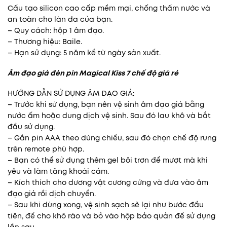
Cấu tạo silicon cao cấp mềm mại, chống thấm nước và
an toàn cho làn da của bạn.
– Quy cách: hộp 1 âm đạo.
– Thương hiệu: Baile.
– Hạn sử dụng: 5 năm kể từ ngày sản xuất.
Âm đạo giả đèn pin Magical Kiss 7 chế độ giá rẻ
HƯỚNG DẪN SỬ DỤNG ÂM ĐẠO GIẢ:
– Trước khi sử dụng, bạn nên vệ sinh âm đạo giả bằng
nước ấm hoặc dung dịch vệ sinh. Sau đó lau khô và bắt
đầu sử dụng.
– Gắn pin AAA theo dúng chiều, sau đó chọn chế độ rung
trên remote phù hợp.
– Bạn có thể sử dụng thêm gel bôi trơn để mượt mà khi
yêu và làm tăng khoái cảm.
– Kích thích cho dương vật cương cứng và đưa vào âm
đạo giả rồi dịch chuyển.
– Sau khi dùng xong, vệ sinh sạch sẽ lại như bước đầu
tiên, để cho khô ráo và bỏ vào hộp bảo quản để sử dụng
lần sau.