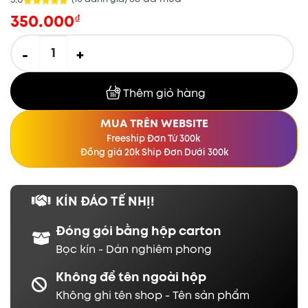
350.000
5.0
10
trên 5
₫
dựa trên
đánh giá
[MÃ 018] ÂM ĐẠO GIẢ ĐÈN PIN RUNG 7 CHẾ ĐỘ số lượng
Thêm giỏ hàng
MUA TRÊN WEBSITE
Freeship Đơn Từ 300k
Đồng giá 20k Ship Đơn Dưới 300k
KÍN ĐÁO TẾ NHỊ!
Đóng gói bằng hộp carton
Bọc kín - Dán nghiêm phong
Không để tên ngoài hộp
Không ghi tên shop - Tên sản phẩm