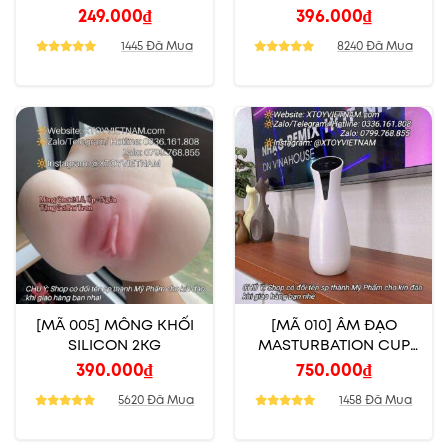
CHƠI 2 LỖ
249.000
₫
396.000
₫
1445 Đã Mua
8240 Đã Mua
[MÃ 005] MÔNG KHỐI
[MÃ 010] ÂM ĐẠO
SILICON 2KG
MASTURBATION CUP
CO BÓP BÚ MÚT RUNG
390.000
₫
750.000
₫
RÊN CẢM ỨNG
5620 Đã Mua
1458 Đã Mua