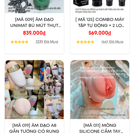
[MÃ 009] ÂM ĐẠO
[ MÃ 125] COMBO MÁY
UNIMAT BÚ MÚT THỤT
TẬP TỰ ĐỘNG + 2 LỌ
TỰ ĐỘNG
TITAN GOLD
839.000
₫
569.000
₫
3339 Đã Mua
1667 Đã Mua
[MÃ 019] ÂM ĐẠO A8
[MÃ 011] MÔNG
GẮN TƯỜNG CÓ RUNG
SILICONE CẦM TAY