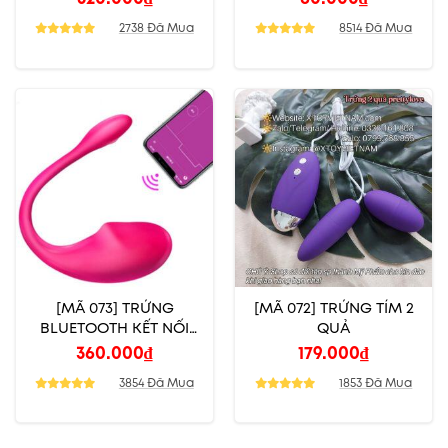
2738 Đã Mua
8514 Đã Mua
[MÃ 073] TRỨNG
[MÃ 072] TRỨNG TÍM 2
BLUETOOTH KẾT NỐI
QUẢ
ĐIỆN THOẠI
360.000
₫
179.000
₫
3854 Đã Mua
1853 Đã Mua