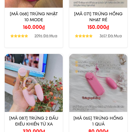
[MÃ 068] TRỨNG NHẬT
[MÃ 071] TRỨNG HỒNG
10 MODE
NHẠT RẺ
160.000
₫
150.000
₫
2096 Đã Mua
3657 Đã Mua
[MÃ 087] TRỨNG 2 ĐẦU
[MÃ 065] TRỨNG HỒNG
ĐIỀU KHIỂN TỪ XA
1 QUẢ
320.000
₫
80.000
₫