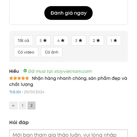
Đánh giá ngay
Tất cả
5
4
3
2
1
Có video
Có ảnh
Hiếu
Đã mua tại xtoyvietnam.com
Nhận hàng nhanh chóng, sản phẩm đẹp và
chất lượng
Được xếp
hạng
5
5
Trả lời
•
29/01/2024
sao
←
1
2
Hỏi đáp