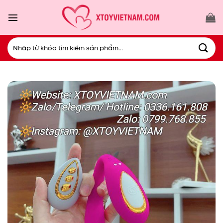
Bỏ
qua
nội
dung
Tìm
kiếm: