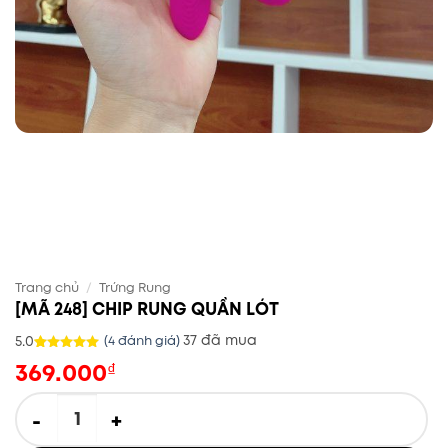
Trang chủ
/
Trứng Rung
[MÃ 248] CHIP RUNG QUẦN LÓT
37 đã mua
5.0
(
4
đánh giá)
369.000
5.0
4
trên 5
₫
dựa trên
đánh giá
[MÃ 248] CHIP RUNG QUẦN LÓT số lượng