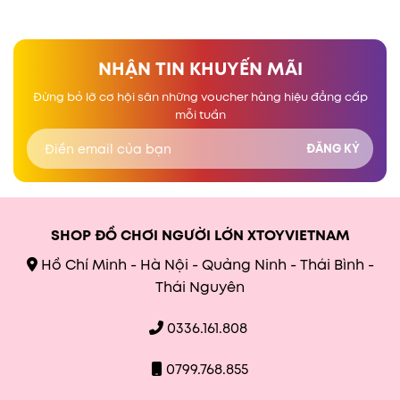
NHẬN TIN KHUYẾN MÃI
Đừng bỏ lỡ cơ hội săn những voucher hàng hiệu đẳng cấp
mỗi tuần
SHOP ĐỒ CHƠI NGƯỜI LỚN XTOYVIETNAM
Hồ Chí Minh - Hà Nội - Quảng Ninh - Thái Bình -
Thái Nguyên
0336.161.808
0799.768.855