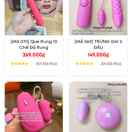
[Mã 070] Que Rung 10
[MÃ 069] TRỨNG GAI 2
Chế Độ Rung
ĐẦU
269.000
₫
149.000
₫
4571 Đã Mua
204 Đã Mua