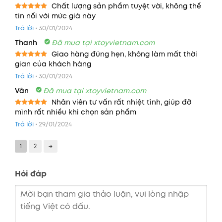
Chất lượng sản phẩm tuyệt vời, không thể
tin nổi với mức giá này
Được xếp
hạng
5
5
Trả lời
•
30/01/2024
sao
Thanh
Đã mua tại xtoyvietnam.com
Giao hàng đúng hẹn, không làm mất thời
gian của khách hàng
Được xếp
hạng
5
5
Trả lời
•
30/01/2024
sao
Vân
Đã mua tại xtoyvietnam.com
Nhân viên tư vấn rất nhiệt tình, giúp đỡ
mình rất nhiều khi chọn sản phẩm
Được xếp
hạng
5
5
Trả lời
•
29/01/2024
sao
1
2
→
Hỏi đáp