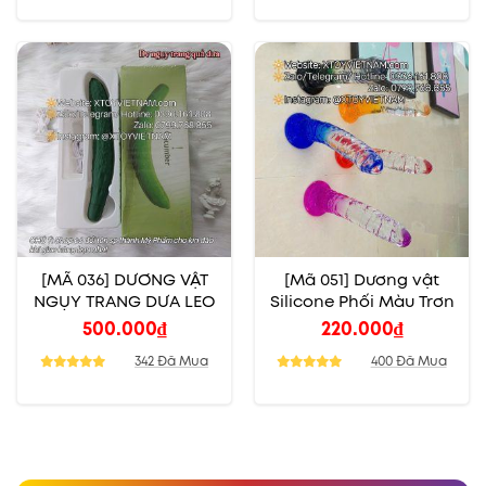
[MÃ 036] DƯƠNG VẬT
[Mã 051] Dương vật
NGỤY TRANG DƯA LEO
Silicone Phối Màu Trơn
500.000
₫
220.000
₫
342 Đã Mua
400 Đã Mua