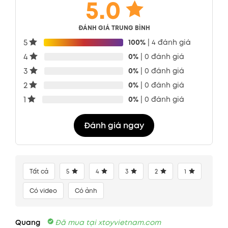
5.0
ĐÁNH GIÁ TRUNG BÌNH
5
100%
| 4 đánh giá
4
0%
| 0 đánh giá
3
0%
| 0 đánh giá
2
0%
| 0 đánh giá
1
0%
| 0 đánh giá
Đánh giá ngay
Tất cả
5
4
3
2
1
Có video
Có ảnh
Quang
Đã mua tại xtoyvietnam.com