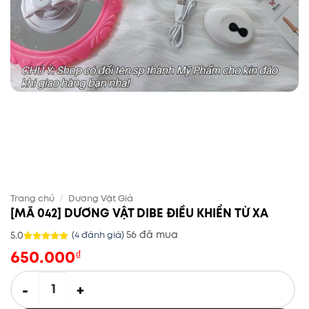
Trang chủ
/
Dương Vật Giả
[MÃ 042] DƯƠNG VẬT DIBE ĐIỀU KHIỂN TỪ XA
56 đã mua
5.0
(
4
đánh giá)
650.000
5.0
4
trên 5
₫
dựa trên
đánh giá
[MÃ 042] DƯƠNG VẬT DIBE ĐIỀU KHIỂN TỪ XA số lượng