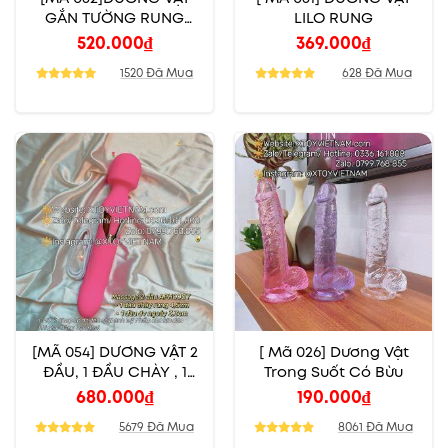
GẮN TƯỜNG RUNG
LILO RUNG
NGOÁY THỤT NHIỆT
520.000
₫
369.000
₫
1520 Đã Mua
628 Đã Mua
[MÃ 054] DƯƠNG VẬT 2
[ Mã 026] Dương Vật
ĐẦU, 1 ĐẦU CHÀY , 1
Trong Suốt Có Bừu
ĐẦU DƯƠNG VẬT
680.000
₫
190.000
₫
NGOÁY
5679 Đã Mua
8061 Đã Mua