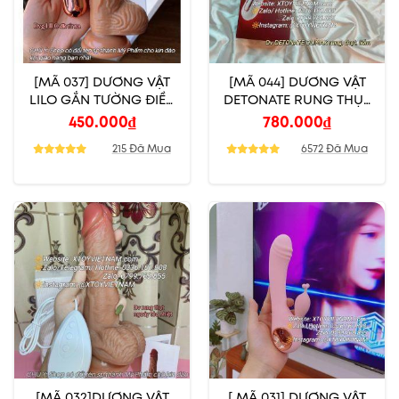
[MÃ 037] DƯƠNG VẬT
[MÃ 044] DƯƠNG VẬT
LILO GẮN TƯỜNG ĐIỀU
DETONATE RUNG THỤT
KHIỂN TỪ XA
TOẢ NHIỆT LIẾM
450.000
₫
780.000
₫
215 Đã Mua
6572 Đã Mua
[MÃ 032]DƯƠNG VẬT
[ MÃ 031] DƯƠNG VẬT