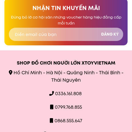
NHẬN TIN KHUYẾN MÃI
Đừng bỏ lỡ cơ hội săn những voucher hàng hiệu đẳng cấp
mỗi tuần
SHOP ĐỒ CHƠI NGƯỜI LỚN XTOYVIETNAM
Hồ Chí Minh - Hà Nội - Quảng Ninh - Thái Bình -
Thái Nguyên
0336.161.808
0799.768.855
0868.555.647