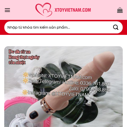
Bỏ
qua
nội
dung
Tìm
kiếm: