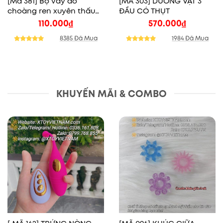
[Mã 381] Bộ váy áo
[MÃ 303] DƯƠNG VẬT 3
choàng ren xuyên thấu
ĐẦU CÓ THỤT
sexy
110.000
₫
570.000
₫
8385 Đã Mua
1984 Đã Mua
KHUYẾN MÃI & COMBO