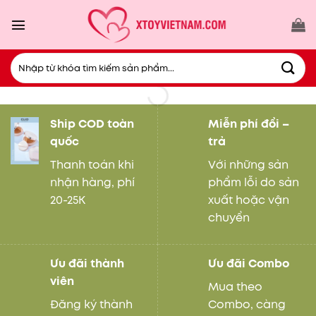
Bỏ
qua
nội
dung
Tìm
kiếm:
Ship COD toàn
Miễn phí đổi –
quốc
trả
Thanh toán khi
Với những sản
nhận hàng, phí
phẩm lỗi do sản
20-25K
xuất hoặc vận
chuyển
Ưu đãi thành
Ưu đãi Combo
viên
Mua theo
Đăng ký thành
Combo, càng