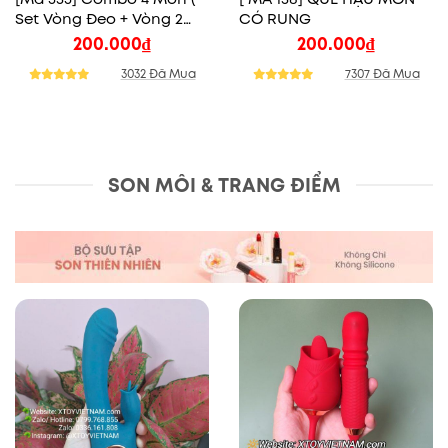
Set Vòng Đeo + Vòng 2
CÓ RUNG
Tầng + 1 Vòng Lông Ngựa
200.000
₫
200.000
₫
3032 Đã Mua
7307 Đã Mua
SON MÔI & TRANG ĐIỂM