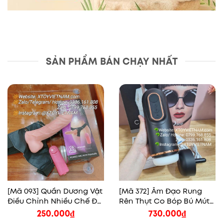
SẢN PHẨM BÁN CHẠY NHẤT
[Mã 093] Quần Dương Vật
[Mã 372] Âm Đạo Rung
Điều Chỉnh Nhiều Chế Độ
Rên Thụt Co Bóp Bú Mút
Rung
Tỏa Nhiệt Tự Động
250.000
₫
730.000
₫