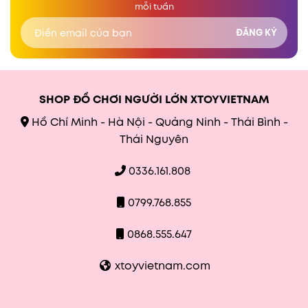
mỗi tuần
SHOP ĐỒ CHƠI NGƯỜI LỚN XTOYVIETNAM
Hồ Chí Minh - Hà Nội - Quảng Ninh - Thái Bình -
Thái Nguyên
0336.161.808
0799.768.855
0868.555.647
xtoyvietnam.com