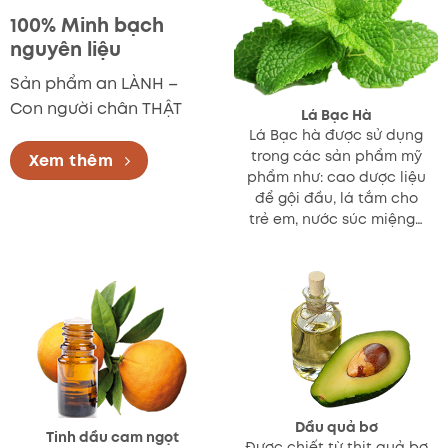
100% Minh bạch
nguyên liệu
Sản phẩm an LÀNH –
Con người chân THẬT
Lá Bạc Hà
Lá Bạc hà được sử dụng
trong các sản phẩm mỹ
Xem thêm
phẩm như: cao dược liệu
để gội đầu, lá tắm cho
trẻ em, nước súc miệng…
Dầu quả bơ
Tinh dầu cam ngọt
Được chiết từ thịt quả bơ