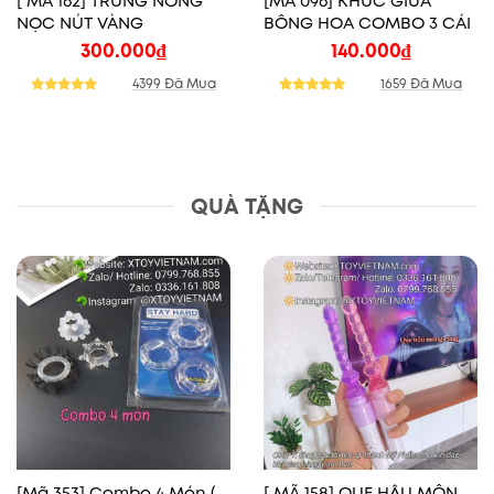
[ MÃ 162] TRỨNG NÒNG
[MÃ 096] KHÚC GIỮA
NỌC NÚT VÀNG
BÔNG HOA COMBO 3 CÁI
300.000
₫
140.000
₫
4399 Đã Mua
1659 Đã Mua
QUÀ TẶNG
[Mã 353] Combo 4 Món (
[ MÃ 158] QUE HẬU MÔN