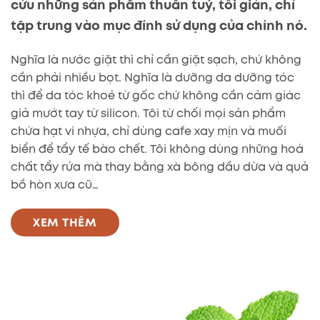
cứu những sản phẩm thuần tuý, tối giản, chỉ
tập trung vào mục đính sử dụng của chính nó.
Nghĩa là nước giặt thì chỉ cần giặt sạch, chứ không
cần phải nhiều bọt. Nghĩa là dưỡng da dưỡng tóc
thì để da tóc khoẻ từ gốc chứ không cần cảm giác
giả mướt tay từ silicon. Tôi từ chối mọi sản phẩm
chứa hạt vi nhựa, chỉ dùng cafe xay mịn và muối
biển để tẩy tế bào chết. Tôi không dùng những hoá
chất tẩy rửa mà thay bằng xà bông dầu dừa và quả
bồ hòn xưa cũ…
XEM THÊM