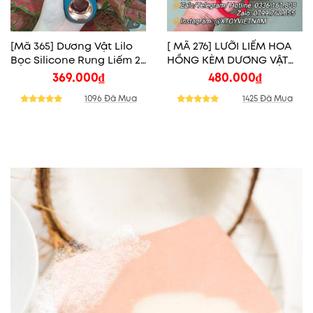
[Mã 365] Dương Vật Lilo
[ MÃ 276] LƯỠI LIẾM HOA
Bọc Silicone Rung Liếm 23
HỒNG KÈM DƯƠNG VẬT
Chế Độ
THỤT XOAY
369.000
₫
480.000
₫
1096 Đã Mua
1425 Đã Mua