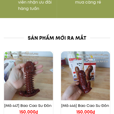
viên nhận ưu đãi
mua càng rẻ
hàng tuần
SẢN PHẨM MỚI RA MẮT
[Mã 447] Bao Cao Su Đôn
[Mã 446] Bao Cao Su Đôn
150.000
₫
150.000
₫