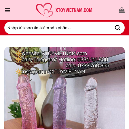
Bỏ
qua
nội
dung
Tìm
kiếm: