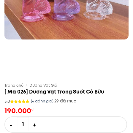
Trang chủ
/
Dương Vật Giả
[ Mã 026] Dương Vật Trong Suốt Có Bừu
29 đã mua
5.0
(
4
đánh giá)
190.000
5.0
4
trên 5
₫
dựa trên
đánh giá
[ Mã 026] Dương Vật Trong Suốt Có Bừu số lượng