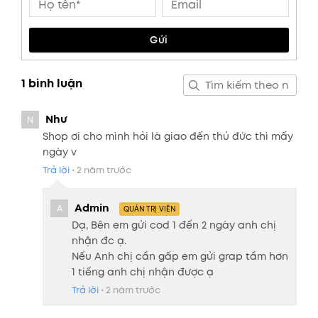
Gửi
1 bình luận
Như
N
Shop ơi cho mình hỏi là giao đến thủ đức thì mấy
ngày v
Trả lời
•
2 năm trước
Admin
A
QUẢN TRỊ VIÊN
Dạ, Bên em gửi cod 1 đến 2 ngày anh chị
nhận đc ạ.
Nếu Anh chị cần gấp em gửi grap tầm hơn
1 tiếng anh chị nhận được ạ
Trả lời
•
2 năm trước