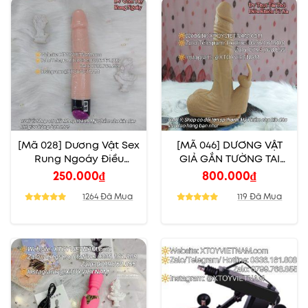
[Mã 028] Dương Vật Sex
[MÃ 046] DƯƠNG VẬT
Rung Ngoáy Điều
GIẢ GẮN TƯỜNG TAI
Chỉnh Nhiều Cấp Độ
THỎ CAO CẤP CÓ
250.000
₫
800.000
₫
NHIỆT
1264 Đã Mua
119 Đã Mua