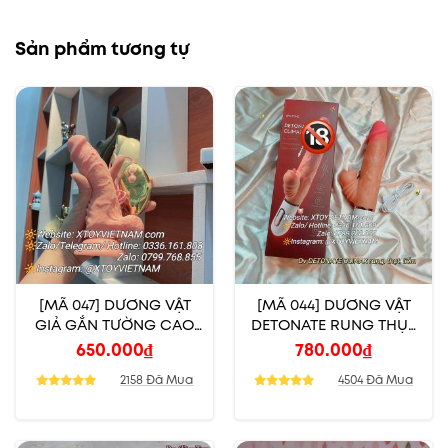
Sản phẩm tương tự
[MÃ 047] DƯƠNG VẬT
[MÃ 044] DƯƠNG VẬT
GIẢ GẮN TƯỜNG CAO
DETONATE RUNG THỤT
CẤP CÓ NHIỆT
TOẢ NHIỆT LIẾM
650.000
₫
780.000
₫
2158 Đã Mua
4504 Đã Mua