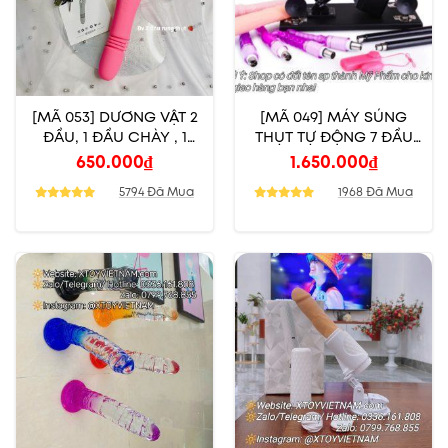
[MÃ 053] DƯƠNG VẬT 2
[MÃ 049] MÁY SÚNG
ĐẦU, 1 ĐẦU CHÀY , 1
THỤT TỰ ĐỘNG 7 ĐẦU
ĐẦU DƯƠNG VẬT RUNG
THAY
650.000
₫
1.650.000
₫
THỤT NGOÁY TOẢ THIỆT
5794 Đã Mua
1968 Đã Mua