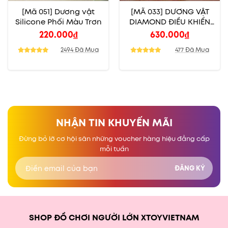
[Mã 051] Dương vật
[MÃ 033] DƯƠNG VẬT
Silicone Phối Màu Trơn
DIAMOND ĐIỀU KHIỂN
TỪ XA
220.000
₫
630.000
₫
2494 Đã Mua
477 Đã Mua
NHẬN TIN KHUYẾN MÃI
Đừng bỏ lỡ cơ hội săn những voucher hàng hiệu đẳng cấp
mỗi tuần
SHOP ĐỒ CHƠI NGƯỜI LỚN XTOYVIETNAM