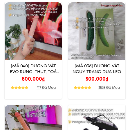
[MÃ 040] DƯƠNG VẬT
[MÃ 036] DƯƠNG VẬT
EVO RUNG, THỤT, TOẢ
NGỤY TRANG DƯA LEO
NHIỆT
800.000
₫
500.000
₫
417 Đã Mua
3535 Đã Mua