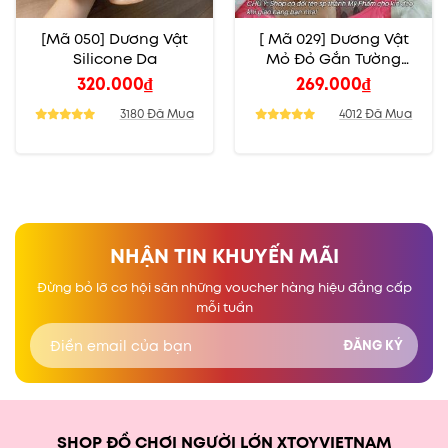
[Mã 050] Dương Vật
[ Mã 029] Dương Vật
Silicone Da
Mỏ Đỏ Gắn Tường
Rung Ngoáy Điều
320.000
₫
269.000
₫
Chỉnh Tốc Độ
3180 Đã Mua
4012 Đã Mua
NHẬN TIN KHUYẾN MÃI
Đừng bỏ lỡ cơ hội săn những voucher hàng hiệu đẳng cấp
mỗi tuần
SHOP ĐỒ CHƠI NGƯỜI LỚN XTOYVIETNAM