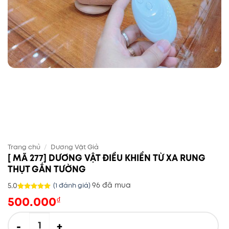
Trang chủ
/
Dương Vật Giả
[ MÃ 277] DƯƠNG VẬT ĐIỀU KHIỂN TỪ XA RUNG
THỤT GẮN TƯỜNG
96 đã mua
5.0
(
1
đánh giá)
500.000
5.0
1
trên 5
₫
dựa trên
đánh giá
[ MÃ 277] DƯƠNG VẬT ĐIỀU KHIỂN TỪ XA RUNG THỤT GẮN TƯỜN