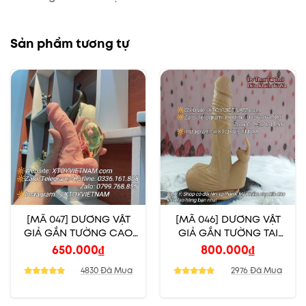
Sản phẩm tương tự
[MÃ 047] DƯƠNG VẬT
[MÃ 046] DƯƠNG VẬT
GIẢ GẮN TƯỜNG CAO
GIẢ GẮN TƯỜNG TAI
CẤP CÓ NHIỆT
THỎ CAO CẤP CÓ
650.000
₫
800.000
₫
NHIỆT
4830 Đã Mua
2976 Đã Mua