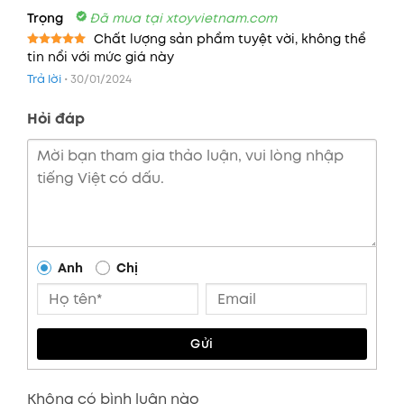
Trọng
Đã mua tại xtoyvietnam.com
Chất lượng sản phẩm tuyệt vời, không thể
tin nổi với mức giá này
Được xếp
hạng
5
5
Trả lời
•
30/01/2024
sao
Hỏi đáp
Anh
Chị
Gửi
Không có bình luận nào