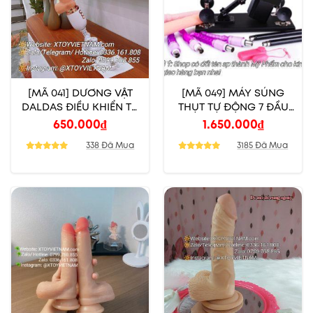
[MÃ 041] DƯƠNG VẬT
[MÃ 049] MÁY SÚNG
DALDAS ĐIỀU KHIỂN TỪ
THỤT TỰ ĐỘNG 7 ĐẦU
XA
THAY
650.000
₫
1.650.000
₫
338 Đã Mua
3185 Đã Mua